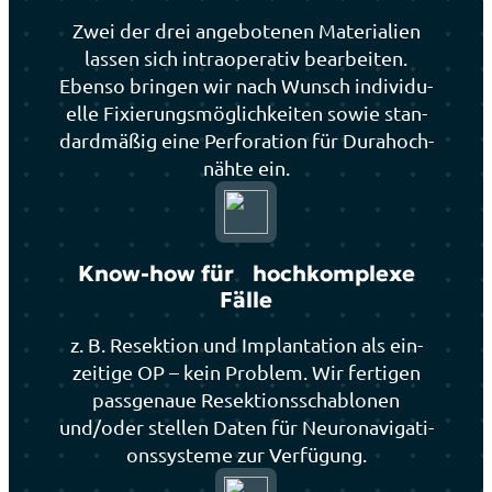
Zwei der drei ange­bo­te­nen Mate­ria­li­en
las­sen sich intra­ope­ra­tiv bear­bei­ten.
Eben­so brin­gen wir nach Wunsch indi­vi­du­
el­le Fixie­rungs­mög­lich­kei­ten sowie stan­
dard­mä­ßig eine Per­fo­ra­ti­on für Dura­hoch­
n­äh­te ein.
Know-how für hoch­kom­ple­xe
Fäl­le
z. B. Resek­ti­on und Implan­ta­ti­on als ein­
zei­ti­ge OP – kein Pro­blem. Wir fer­ti­gen
pass­ge­naue Resek­ti­ons­scha­blo­nen
und/oder stel­len Daten für Neu­ro­na­vi­ga­ti­
ons­sys­te­me zur Ver­fü­gung.