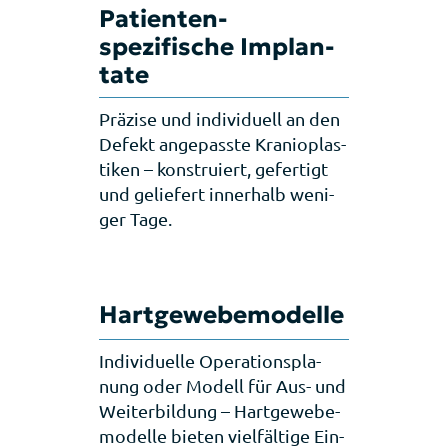
Patienten­
spezifische Implan­
ta­te
Prä­zi­se und indi­vi­du­ell an den
Defekt ange­pass­te Kra­nio­plas­
ti­ken – kon­stru­iert, gefer­tigt
und gelie­fert inner­halb weni­
ger Tage.
Hart­gewebe­modelle
Indi­vi­du­el­le Ope­ra­ti­ons­pla­
nung oder Modell für Aus- und
Wei­ter­bil­dung – Hart­ge­we­be­
mo­del­le bie­ten viel­fäl­ti­ge Ein­