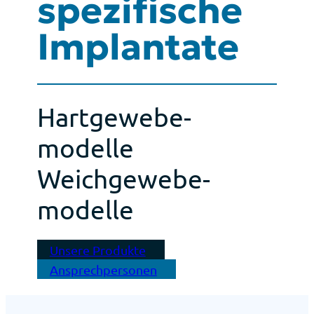
spezifische
Implan­ta­te
Hart­gewebe­
modelle
Weich­gewebe­
modelle
Unse­re Pro­duk­te
Ansprech­per­so­nen