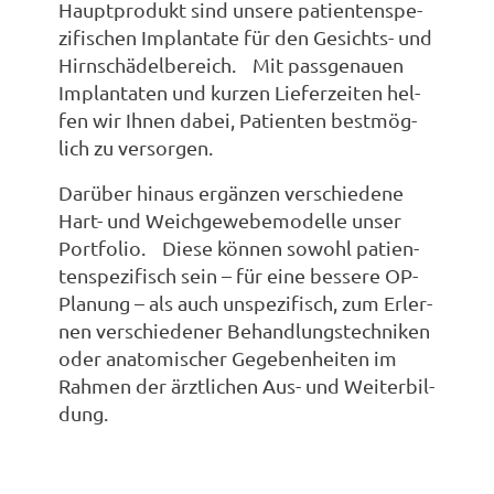
Haupt­pro­dukt sind unse­re pati­en­ten­spe­
zi­fi­schen Implan­ta­te für den Gesichts- und
Hirn­schä­del­be­reich. Mit pass­ge­nau­en
Implan­ta­ten und kur­zen Lie­fer­zei­ten hel­
fen wir Ihnen dabei, Pati­en­ten best­mög­
lich zu ver­sor­gen.
Dar­über hin­aus ergän­zen ver­schie­de­ne
Hart- und Weich­ge­we­be­mo­del­le unser
Port­fo­lio. Die­se kön­nen sowohl pati­en­
ten­spe­zi­fisch sein – für eine bes­se­re OP-
Pla­nung – als auch unspe­zi­fisch, zum Erler­
nen ver­schie­de­ner Behand­lungs­tech­ni­ken
oder ana­to­mi­scher Gege­ben­hei­ten im
Rah­men der ärzt­li­chen Aus- und Wei­ter­bil­
dung.