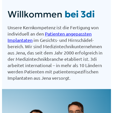
Will­kom­men
bei 3di
Unse­re Kern­kom­pe­tenz ist die Fer­ti­gung von
indi­vi­du­ell an den
Pati­en­ten ange­pass­ten
Implan­ta­ten
im Gesichts- und Hirn­schädel­
bereich. Wir sind Medizin­technik­unter­nehmen
aus Jena, das seit dem Jahr 2000 erfolg­reich in
der Medi­zin­technik­bran­che eta­bliert ist. 3di
arbei­tet inter­na­tio­nal – in mehr als 10 Län­dern
wer­den Pati­en­ten mit pati­en­ten­spe­zi­fi­schen
Implan­ta­ten aus Jena ver­sorgt.