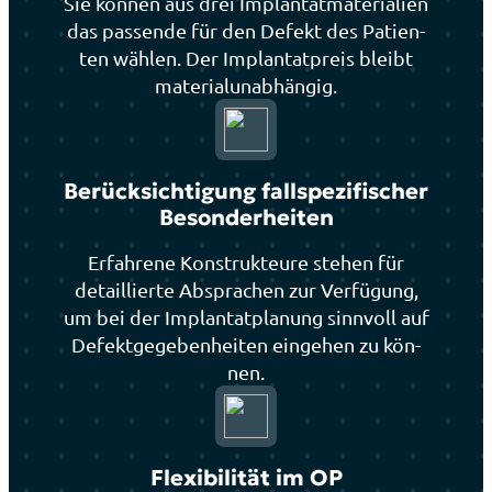
Sie kön­nen aus drei Implan­tat­ma­te­ria­li­en
das pas­sen­de für den Defekt des Pati­en­
ten wäh­len. Der Implan­tat­preis bleibt
mate­ri­al­un­ab­hän­gig.
Berück­sich­ti­gung fall­spe­zi­fi­scher
Beson­der­hei­ten
Erfah­re­ne Kon­struk­teu­re ste­hen für
detail­lier­te Abspra­chen zur Ver­fü­gung,
um bei der Implan­tat­pla­nung sinn­voll auf
Defekt­ge­ge­ben­hei­ten ein­ge­hen zu kön­
nen.
Fle­xi­bi­li­tät im OP