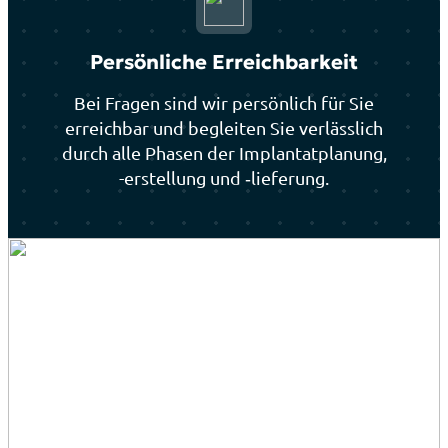
Per­sön­li­che Erreich­bar­keit
Bei Fra­gen sind wir per­sön­lich für Sie
erreich­bar und beglei­ten Sie ver­läss­lich
durch alle Pha­sen der Implan­tat­pla­nung,
-erstel­lung und ‑lie­fe­rung.