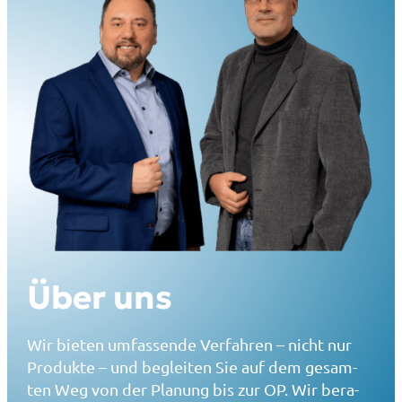
Über uns
Wir bie­ten umfas­sen­de Ver­fah­ren – nicht nur
Pro­duk­te – und beglei­ten Sie auf dem gesam­
ten Weg von der Pla­nung bis zur OP. Wir bera­