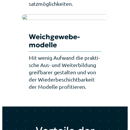
satz­mög­lich­kei­ten.
Weich­gewebe­
modelle
Mit wenig Auf­wand die prak­ti­
sche Aus- und Wei­ter­bil­dung
greif­ba­rer gestal­ten und von
der Wie­der­be­schicht­bar­keit
der Modelle pro­fi­tie­ren.