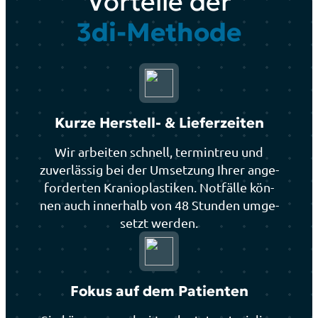
Vor­tei­le der
3di-Metho­de
Kur­ze Her­stell- & Lie­fer­zei­ten
Wir arbei­ten schnell, ter­min­treu und
zuver­läs­sig bei der Umset­zung Ihrer ange­
for­der­ten Kra­nio­plas­ti­ken. Not­fäl­le kön­
nen auch inner­halb von 48 Stun­den umge­
setzt wer­den.
Fokus auf dem Pati­en­ten