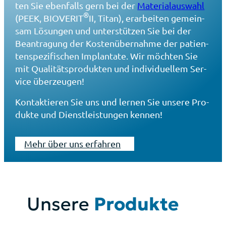
ten Sie eben­falls gern bei der
Material­auswahl
®
(PEEK, BIOVERIT
II, Titan), erar­bei­ten gemein­
sam Lösun­gen und unter­stüt­zen Sie bei der
Bean­tra­gung der Kosten­übernahme der pati­en­
ten­spe­zi­fi­schen Implan­ta­te. Wir möch­ten Sie
mit Qua­li­täts­pro­duk­ten und indi­vi­du­el­lem Ser­
vice über­zeu­gen!
Kon­tak­tie­ren Sie uns und ler­nen Sie unse­re Pro­
duk­te und Dienst­leis­tun­gen ken­nen!
Mehr über uns erfah­ren
Unse­re
Pro­duk­te