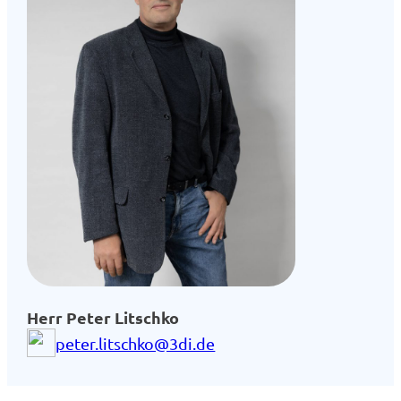
Herr Peter Lit­sch­ko
peter.litschko@3di.de