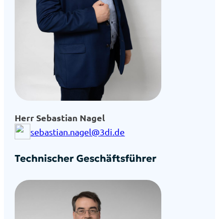
Herr Sebas­ti­an Nagel
sebastian.nagel@3di.de
Tech­ni­scher Geschäfts­füh­rer