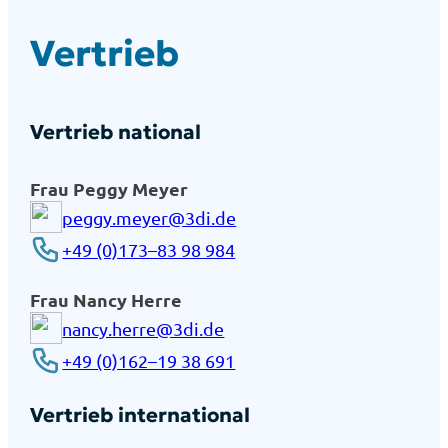
Ver­trieb
Ver­trieb natio­nal
Frau Peg­gy Mey­er
peggy.meyer@3di.de
+49 (0)173–83 98 984
Frau Nan­cy Her­re
nancy.herre@3di.de
+49 (0)162–19 38 691
Ver­trieb inter­na­tio­nal