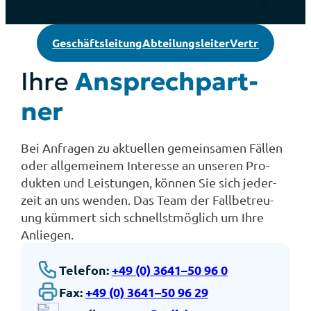
Geschäfts­lei­tung
Abtei­lungs­lei­ter
Ver­trieb
Ihre
Ansprech­part­
ner
Bei Anfra­gen zu aktu­el­len gemein­sa­men Fäl­len
oder all­ge­mei­nem Inter­es­se an unse­ren Pro­
duk­ten und Leis­tun­gen, kön­nen Sie sich jeder­
zeit an uns wen­den. Das Team der Fall­be­treu­
ung küm­mert sich schnellst­mög­lich um Ihre
Anlie­gen.
Tele­fon:
+49 (0) 3641–50 96 0
Fax:
+49 (0) 3641–50 96 29