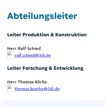
Abtei­lungs­lei­ter
Lei­ter Pro­duk­ti­on & Kon­struk­ti­on
Herr Ralf Schied
ralf.schied@3di.de
Lei­ter For­schung & Ent­wick­lung
Herr Tho­mas Körbs
thomas.koerbs@3di.de