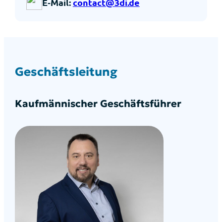
E‑Mail:
contact@3di.de
Geschäfts­lei­tung
Kauf­män­ni­scher Geschäfts­füh­rer