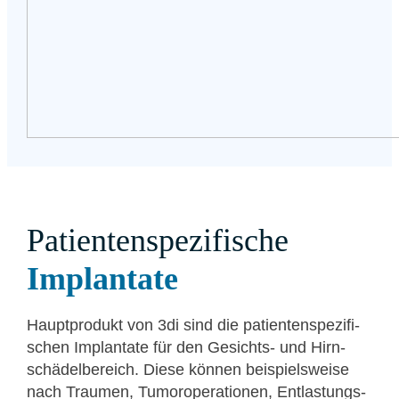
Patienten­spezifische
Implan­ta­te
Haupt­pro­dukt von 3di sind die pati­en­ten­spe­zi­fi­
schen Implan­ta­te für den Gesichts- und Hirn­
schä­del­be­reich. Die­se kön­nen bei­spiels­wei­se
nach Trau­men, Tumor­ope­ra­tio­nen, Ent­las­tungs­