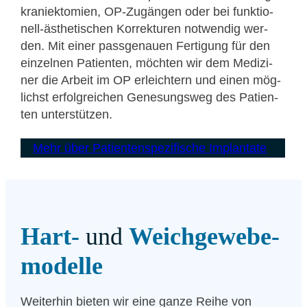
kra­ni­ek­to­mien, OP-Zugän­gen oder bei funk­tio­
nell-ästhe­ti­schen Kor­rek­tu­ren not­wen­dig wer­
den. Mit einer pass­ge­nau­en Fer­ti­gung für den
ein­zel­nen Pati­en­ten, möch­ten wir dem Medi­zi­
ner die Arbeit im OP erleich­tern und einen mög­
lichst erfolg­rei­chen Gene­sungs­weg des Pati­en­
ten unter­stüt­zen.
Mehr über Patienten­spezifische Implan­ta­te
Hart-
und
Weich­ge­we­be­
mo­del­le
Wei­ter­hin bie­ten wir eine gan­ze Rei­he von