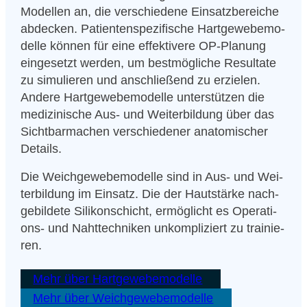
Model­len an, die ver­schie­de­ne Ein­satz­be­rei­che
abde­cken. Patienten­spezifische Hart­ge­we­be­mo­
del­le kön­nen für eine effek­ti­ve­re OP-Pla­nung
ein­ge­setzt wer­den, um best­mög­li­che Resul­ta­te
zu simu­lie­ren und anschlie­ßend zu erzie­len.
Ande­re Hart­ge­we­be­mo­del­le unter­stüt­zen die
medi­zi­ni­sche Aus- und Wei­ter­bil­dung über das
Sicht­bar­ma­chen ver­schie­de­ner ana­to­mi­scher
Details.
Die Weich­ge­we­be­mo­del­le sind in Aus- und Wei­
ter­bil­dung im Ein­satz. Die der Haut­stär­ke nach­
ge­bil­de­te Sili­kon­schicht, ermög­licht es Ope­ra­ti­
ons- und Naht­tech­ni­ken unkom­pli­ziert zu trai­nie­
ren.
Mehr über Hart­ge­we­be­mo­del­le
Mehr über Weich­ge­we­be­mo­del­le