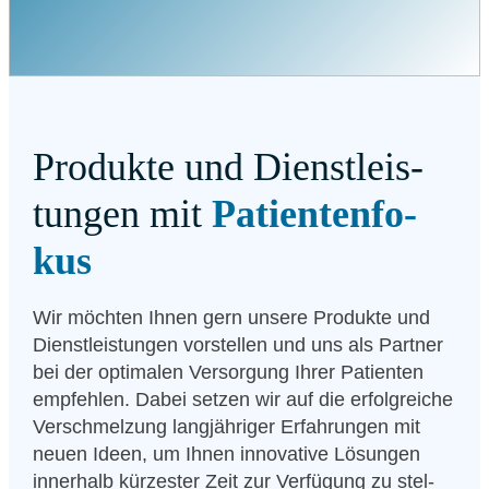
Pro­duk­te und Dienst­leis­
tun­gen mit
Pati­en­ten­fo­
kus
Wir möch­ten Ihnen gern unse­re Pro­duk­te und
Dienst­leis­tun­gen vor­stel­len und uns als Part­ner
bei der opti­ma­len Ver­sor­gung Ihrer Pati­en­ten
emp­feh­len. Dabei set­zen wir auf die erfolg­rei­che
Ver­schmel­zung lang­jäh­ri­ger Erfah­run­gen mit
neu­en Ideen, um Ihnen inno­va­ti­ve Lösun­gen
inner­halb kür­zes­ter Zeit zur Ver­fü­gung zu stel­