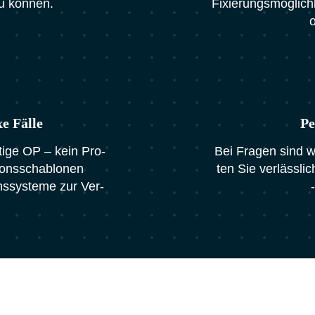
zu kön­nen.
Fixie­rungs­mög­lich­
o
 Fäl­le
Pe
i­ti­ge OP – kein Pro­
Bei Fra­gen sind wi
­ons­scha­blo­nen
ten Sie ver­läss­li
ns­sys­te­me zur Ver­