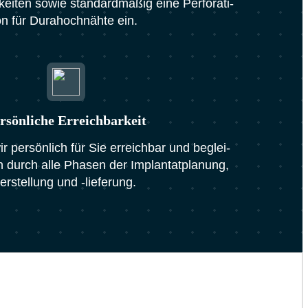
kei­ten sowie stan­dard­mä­ßig eine Per­fo­ra­ti­
n für Dura­hoch­n­äh­te ein.
r­sön­li­che Erreich­bar­keit
r per­sön­lich für Sie erreich­bar und beglei­
ch durch alle Pha­sen der Implan­tat­pla­nung,
-erstel­lung und ‑lie­fe­rung.