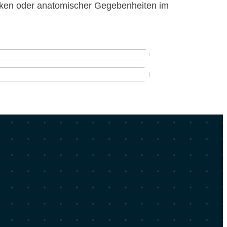
­ken oder ana­to­mi­scher Gege­ben­hei­ten im