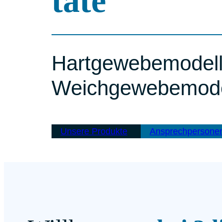
ta­te
Hart­gewebe­model
Weich­gewebe­mod
Unse­re Pro­duk­te
Ansprech­per­so­ne