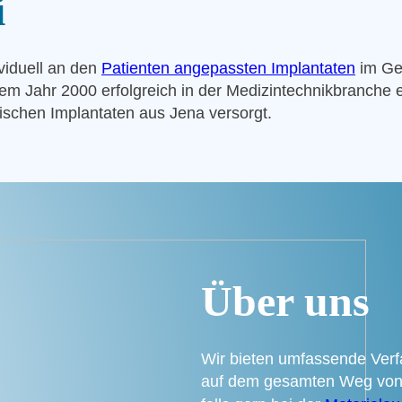
i
vi­du­ell an den
Pati­en­ten ange­pass­ten Implan­ta­ten
im Ges
ahr 2000 erfolg­reich in der Medi­zin­technik­bran­che eta­bl
­fi­schen Implan­ta­ten aus Jena ver­sorgt.
Über uns
Wir bie­ten umfas­sen­de Ver­f
auf dem gesam­ten Weg von d