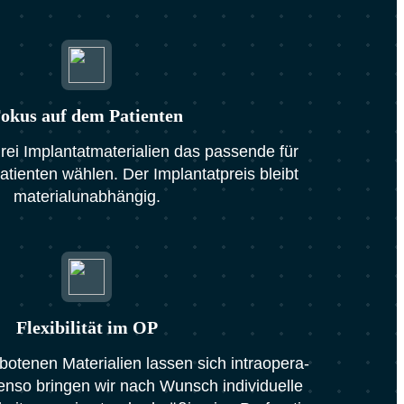
okus auf dem Pati­en­ten
i Implan­tat­ma­te­ria­li­en das pas­sen­de für
i­en­ten wäh­len. Der Implan­tat­preis bleibt
mate­ri­al­un­ab­hän­gig.
Fle­xi­bi­li­tät im OP
­te­nen Mate­ria­li­en las­sen sich intra­ope­ra­
en­so brin­gen wir nach Wunsch indi­vi­du­el­le