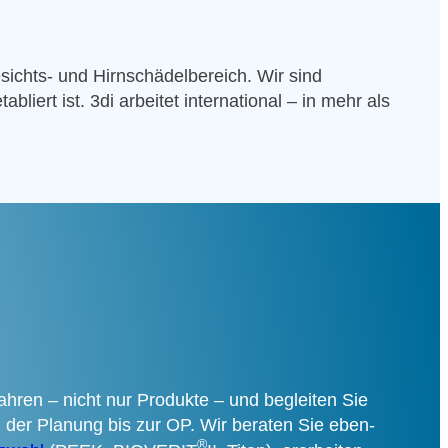
ichts- und Hirn­schädel­bereich. Wir sind
iert ist. 3di arbei­tet inter­na­tio­nal – in mehr als
ah­ren – nicht nur Pro­duk­te – und beglei­ten Sie
er Pla­nung bis zur OP. Wir bera­ten Sie eben­
®