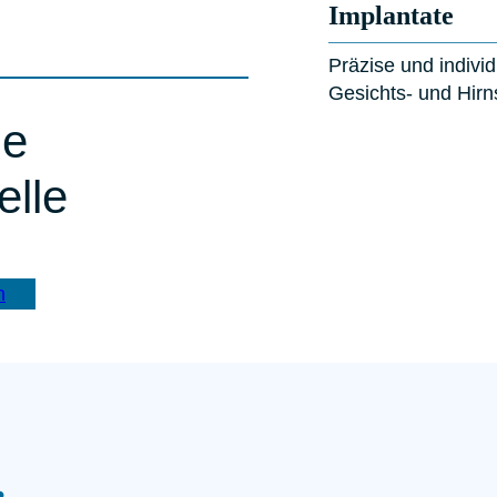
Implan­ta­te
Prä­zi­se und indi­vi­
Gesichts- und Hirn­
le
elle
n