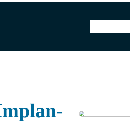
Über uns
Prod
 Implan­