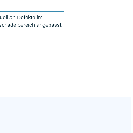
du­ell an Defek­te im
schädel­bereich ange­passt.