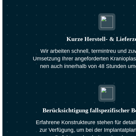
Kur­ze Her­stell- & Lie­fer­ze
Wir arbei­ten schnell, ter­min­treu und zuv
Umset­zung Ihrer ange­for­der­ten Kra­nio­plas­t
nen auch inner­halb von 48 Stun­den umg
Berück­sich­ti­gung fall­spe­zi­fi­scher B
Erfah­re­ne Kon­struk­teu­re ste­hen für detail
zur Ver­fü­gung, um bei der Implan­tat­pla­