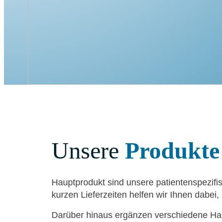
Unse­re
Pro­duk­te
Haupt­pro­dukt sind unse­re pati­en­ten­spe­zi­
kur­zen Lie­fer­zei­ten hel­fen wir Ihnen dabei,
Dar­über hin­aus ergän­zen ver­schie­de­ne Hart