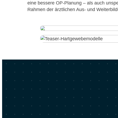
eine bes­se­re OP-Pla­nung – als auch unspe­z
Rah­men der ärzt­li­chen Aus- und Wei­ter­bil­