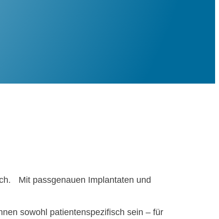
reich. Mit pass­ge­nau­en Implan­ta­ten und
nen sowohl pati­en­ten­spe­zi­fisch sein – für