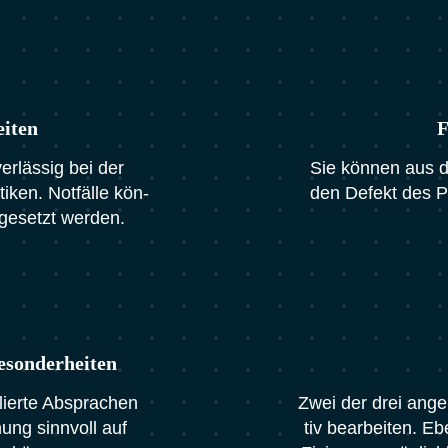
i­ten
F
er­läs­sig bei der
Sie kön­nen aus dre
i­ken. Not­fäl­le kön­
den Defekt des Pat
e­setzt wer­den.
eson­der­hei­ten
­lier­te Abspra­chen
Zwei der drei ange­bo
nung sinn­voll auf
tiv bear­bei­ten. Eb