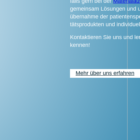
falls gern bei der
Material­a
gemein­sam Lösun­gen und unt
übernahme der pati­en­ten­spe­
täts­pro­duk­ten und indi­vi­du­
Kon­tak­tie­ren Sie uns und le
ken­nen!
Mehr über uns erfah­ren