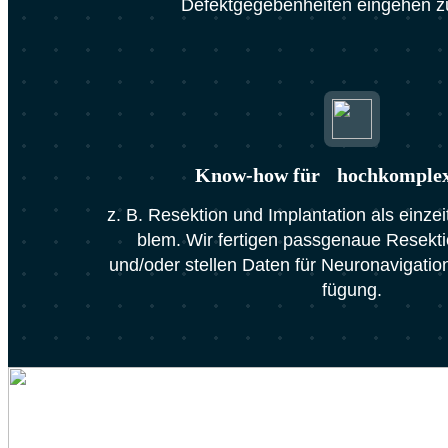
Defekt­ge­ge­ben­hei­ten ein­ge­hen 
Know-how für hoch­kom­ple­xe
z. B. Resek­ti­on und Implan­ta­ti­on als ein­ze
blem. Wir fer­ti­gen pass­ge­naue Resek­ti
und/oder stel­len Daten für Neu­ro­na­vi­ga­ti­o
fü­gung.