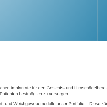
fi­schen Implan­ta­te für den Gesichts- und Hirn­schä­del­be­
 Pati­en­ten best­mög­lich zu ver­sor­gen.
- und Weich­ge­we­be­mo­del­le unser Port­fo­lio. Die­se kön­