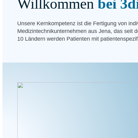
Will­kom­men
bei 3d
Unse­re Kern­kom­pe­tenz ist die Fer­ti­gung von indi­
Medizin­technik­unter­nehmen aus Jena, das seit dem J
10 Län­dern wer­den Pati­en­ten mit pati­en­ten­spe­zi