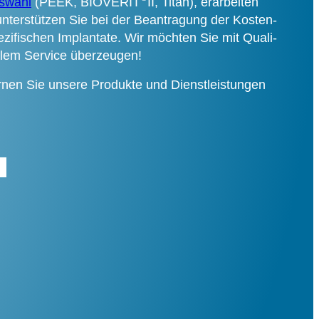
uswahl
(PEEK, BIOVERIT
II, Titan), erar­bei­ten
er­stüt­zen Sie bei der Bean­tra­gung der Kosten­
zi­fi­schen Implan­ta­te. Wir möch­ten Sie mit Qua­li­
el­lem Ser­vice über­zeu­gen!
r­nen Sie unse­re Pro­duk­te und Dienst­leis­tun­gen