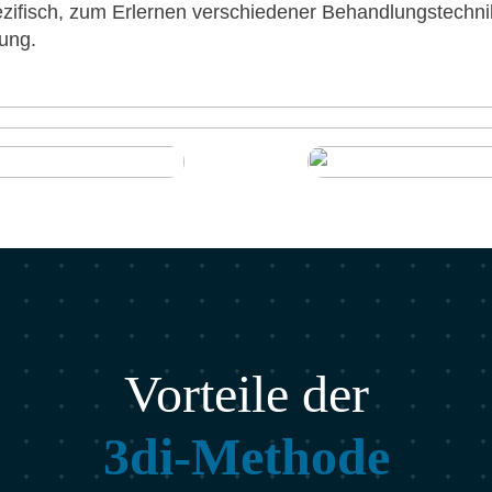
i­fisch, zum Erler­nen ver­schie­de­ner Behand­lungs­tech­ni
dung.
Vor­tei­le der
3di-Metho­de